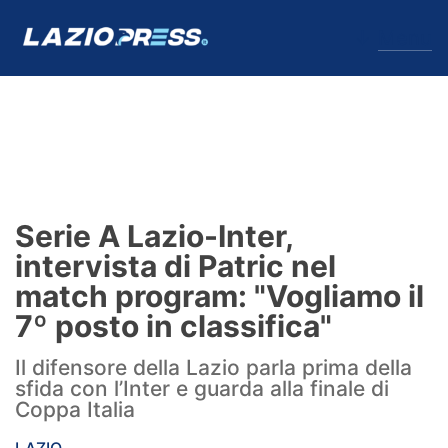
↓
Menu
Lazio
News
Serie A Lazio-Inter,
Formello
intervista di Patric nel
match program: "Vogliamo il
Infortuni
7º posto in classifica"
Primavera
Il difensore della Lazio parla prima della
sfida con l’Inter e guarda alla finale di
Calciomercato
Coppa Italia
Lazio Women