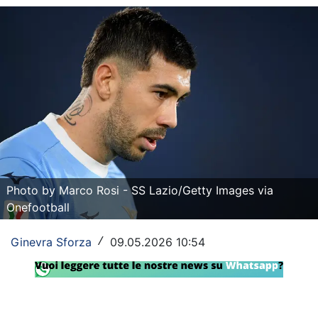
Rassegna Lazio
Social
Calcio
Serie A
Champions League
Europa League
Photo by Marco Rosi - SS Lazio/Getty Images via
Altri Sport
Onefootball
Formula 1
Ginevra Sforza
09.05.2026 10:54
/
Tennis
Vela