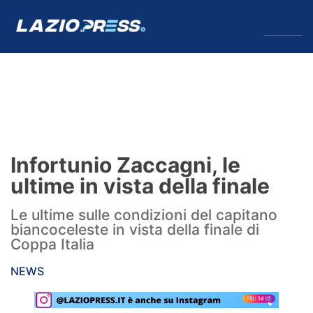
↓
Menu
Lazio
News
Infortunio Zaccagni, le
Formello
ultime in vista della finale
Infortuni
Le ultime sulle condizioni del capitano
biancoceleste in vista della finale di
Primavera
Coppa Italia
Calciomercato
NEWS
Lazio Women