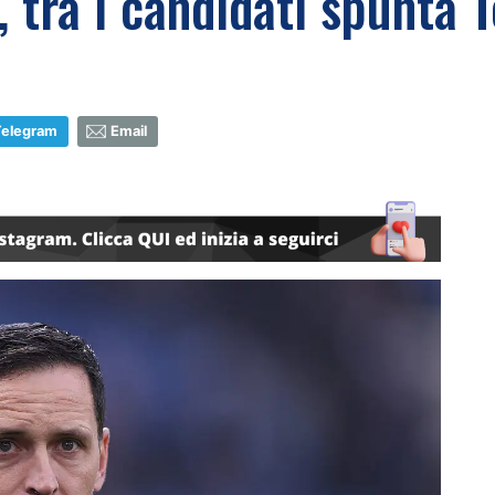
o, tra i candidati spunta
Telegram
Email