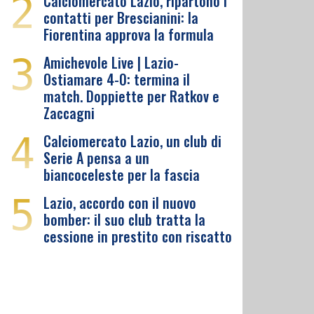
2
Calciomercato Lazio, ripartono i
contatti per Brescianini: la
Fiorentina approva la formula
3
Amichevole Live | Lazio-
Ostiamare 4-0: termina il
match. Doppiette per Ratkov e
Zaccagni
4
Calciomercato Lazio, un club di
Serie A pensa a un
biancoceleste per la fascia
5
Lazio, accordo con il nuovo
bomber: il suo club tratta la
cessione in prestito con riscatto