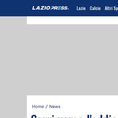
Lazio
Calcio
Altri S
Home
News
/