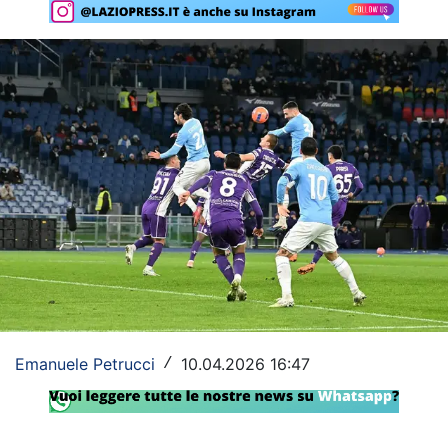
Rassegna Lazio
Social
Calcio
Serie A
Champions League
Europa League
Altri Sport
Formula 1
Emanuele Petrucci
10.04.2026 16:47
/
Tennis
Vela