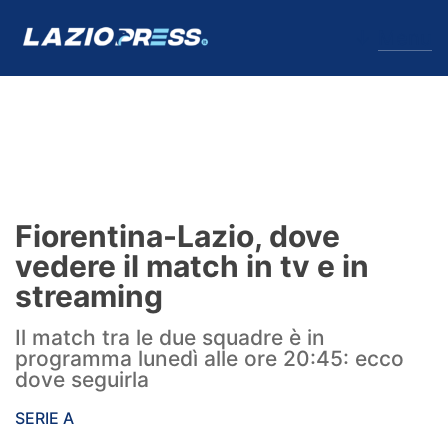
↓
Menu
Lazio
News
Fiorentina-Lazio, dove
Formello
vedere il match in tv e in
streaming
Infortuni
Il match tra le due squadre è in
Primavera
programma lunedì alle ore 20:45: ecco
dove seguirla
Calciomercato
SERIE A
Lazio Women