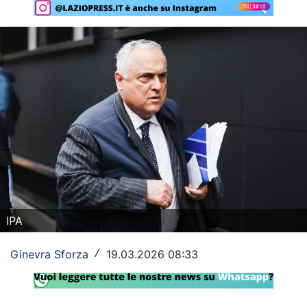
Rassegna Lazio
Social
Calcio
Serie A
Champions League
Europa League
Altri Sport
IPA
Formula 1
Ginevra Sforza
19.03.2026 08:33
/
Tennis
Vela