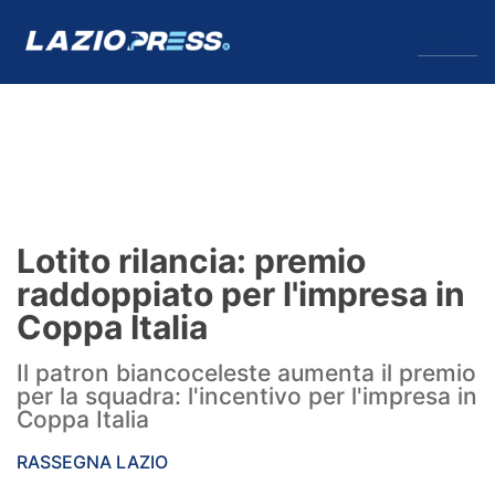
↓
Menu
Lazio
News
Lotito rilancia: premio
Formello
raddoppiato per l'impresa in
Coppa Italia
Infortuni
Il patron biancoceleste aumenta il premio
Primavera
per la squadra: l'incentivo per l'impresa in
Coppa Italia
Calciomercato
RASSEGNA LAZIO
Lazio Women