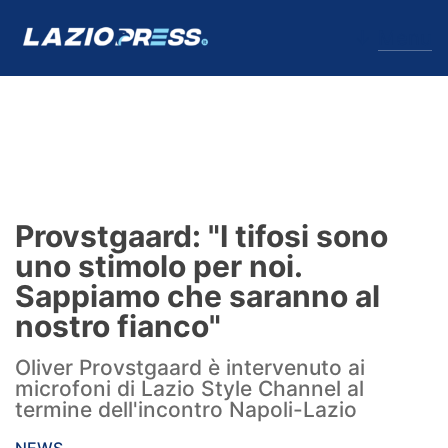
↓
Menu
Lazio
News
Provstgaard: "I tifosi sono
Formello
uno stimolo per noi.
Sappiamo che saranno al
Infortuni
nostro fianco"
Primavera
Oliver Provstgaard è intervenuto ai
microfoni di Lazio Style Channel al
Calciomercato
termine dell'incontro Napoli-Lazio
Lazio Women