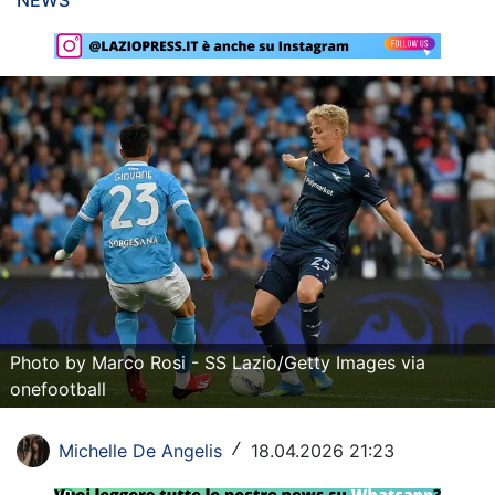
NEWS
Rassegna Lazio
Social
Calcio
Serie A
Champions League
Europa League
Altri Sport
Photo by Marco Rosi - SS Lazio/Getty Images via
Formula 1
onefootball
Tennis
Michelle De Angelis
18.04.2026 21:23
/
Vela