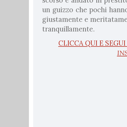
scorso è andato in prestit
un guizzo che pochi hanno.
giustamente e meritatament
tranquillamente.
CLICCA QUI E SEGU
IN