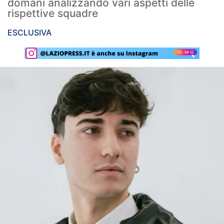
domani analizzando vari aspetti delle
rispettive squadre
Rassegna Lazio
ESCLUSIVA
Social
Calcio
Serie A
Champions League
Europa League
Altri Sport
Formula 1
Tennis
Vela