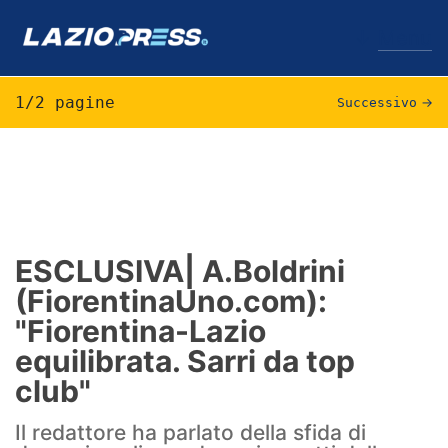
↓
Menu
1/2 pagine
Successivo
→
Lazio
News
Formello
ESCLUSIVA| A.Boldrini
(FiorentinaUno.com):
Infortuni
"Fiorentina-Lazio
Primavera
equilibrata. Sarri da top
club"
Calciomercato
Il redattore ha parlato della sfida di
Lazio Women