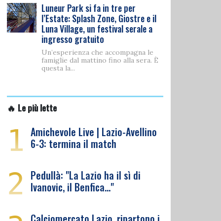
Luneur Park si fa in tre per
l’Estate: Splash Zone, Giostre e il
Luna Village, un festival serale a
ingresso gratuito
Un’esperienza che accompagna le
famiglie dal mattino fino alla sera. È
questa la...
🔥 Le più lette
1
Amichevole Live | Lazio-Avellino
6-3: termina il match
2
Pedullà: "La Lazio ha il sì di
Ivanovic, il Benfica…"
Calciomercato Lazio, ripartono i