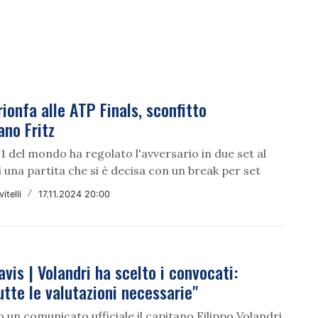
rionfa alle ATP Finals, sconfitto
ano Fritz
1 del mondo ha regolato l'avversario in due set al
 una partita che si è decisa con un break per set
itelli
/
17.11.2024 20:00
vis | Volandri ha scelto i convocati:
utte le valutazioni necessarie"
 un comunicato ufficiale il capitano Filippo Volandri