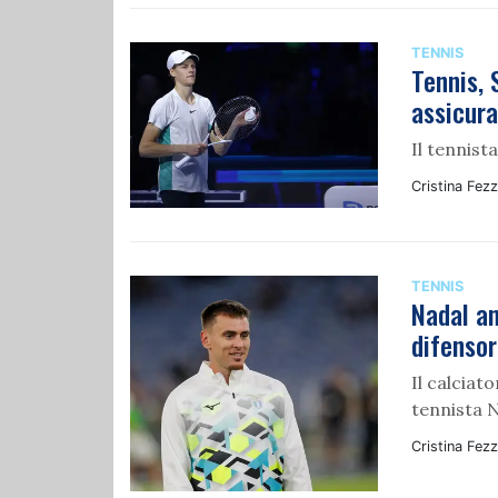
TENNIS
Tennis, 
assicur
Il tennist
Cristina Fezz
TENNIS
Nadal an
difensor
Il calcia
tennista 
Cristina Fezz