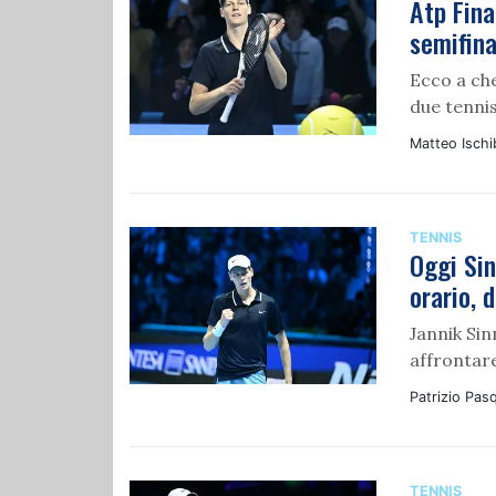
Atp Fina
semifina
Ecco a che
due tennis
Matteo Ischi
TENNIS
Oggi Si
orario, 
Jannik Sin
affrontar
Patrizio Pasq
TENNIS