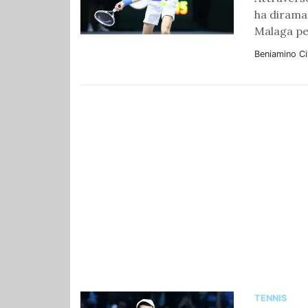
ha diramat
Malaga per
Beniamino Civ
TENNIS