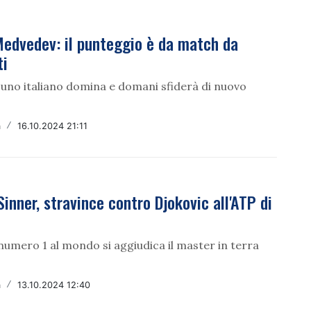
Medvedev: il punteggio è da match da
ti
 uno italiano domina e domani sfiderà di nuovo
a
/
16.10.2024 21:11
Sinner, stravince contro Djokovic all'ATP di
 numero 1 al mondo si aggiudica il master in terra
a
/
13.10.2024 12:40