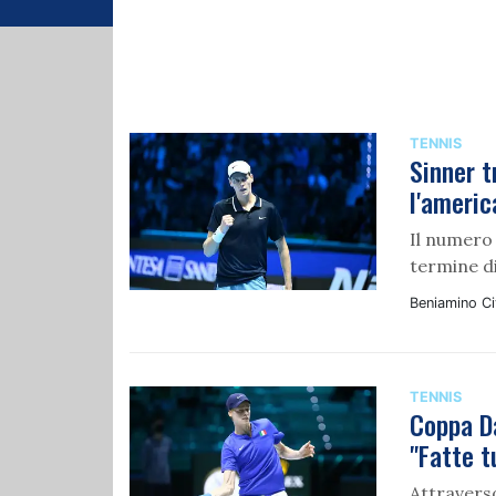
TENNIS
Sinner t
l'americ
Il numero 
termine di
Beniamino Civ
TENNIS
Coppa Da
"Fatte t
Attraverso