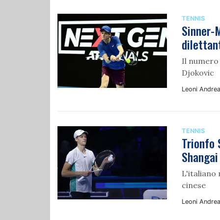
TENNIS
Sinner-
dilettan
Il numero
Djokovic
Leoni Andre
TENNIS
Trionfo 
Shangai
L'italiano
cinese
Leoni Andre