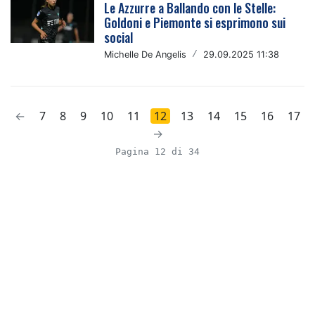
Le Azzurre a Ballando con le Stelle:
Goldoni e Piemonte si esprimono sui
social
Michelle De Angelis
/
29.09.2025 11:38
←
7
8
9
10
11
12
13
14
15
16
17
→
Pagina 12 di 34