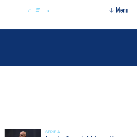
Menu
↓
Serie A
SERIE A